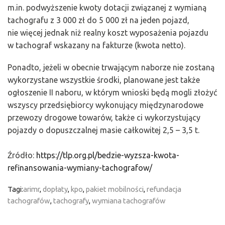
m.in. podwyższenie kwoty dotacji związanej z wymianą
tachografu z 3 000 zł do 5 000 zł na jeden pojazd,
nie więcej jednak niż realny koszt wyposażenia pojazdu
w tachograf wskazany na fakturze (kwota netto).
Ponadto, jeżeli w obecnie trwającym naborze nie zostaną
wykorzystane wszystkie środki, planowane jest także
ogłoszenie II naboru, w którym wnioski będą mogli złożyć
wszyscy przedsiębiorcy wykonujący międzynarodowe
przewozy drogowe towarów, także ci wykorzystujący
pojazdy o dopuszczalnej masie całkowitej 2,5 – 3,5 t.
Źródło:
https://tlp.org.pl/bedzie-wyzsza-kwota-
refinansowania-wymiany-tachografow/
Tagi:
arimr
,
dopłaty
,
kpo
,
pakiet mobilności
,
refundacja
tachografów
,
tachografy
,
wymiana tachografów