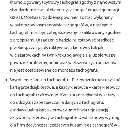
(homologowany) cyfrowy tachograf zgodny z najnowszym
standardem (tzw. inteligentny tachograf drugiej generacji
G2V2). Montaż urządzenia powinien zostać wykonany
w autoryzowanym serwisie tachografów, a następnie
tachograf musi być zalegalizowany i skalibrowany zgodnie
z przepisami. Urządzenie będzie rejestrować prędkość,
przebieg, czas jazdy i aktywności kierowcy tak jak
w ciężarówkach. W tym kroku pojawiają się już pierwsze
poważne problemy, ponieważ większość tych pojazdów
nie jest dostosowana do montażu tachografu.
Wyrobienie kart do tachografu – Przewoźnik musi uzyskać
kartę przedsiębiorstwa, a każdy kierowca – kartę kierowcy
do tachografu cyfrowego. Karta przedsiębiorstwa służy
do odczytu i zabezpieczania danych z tachografu,
a indywidualna karta kierowcy umożliwia rejestrację
aktywności kierowcy w tachografie. Jest to nowy wymóg
dla firm dotychczas jeżdżących busami bez tachografów –