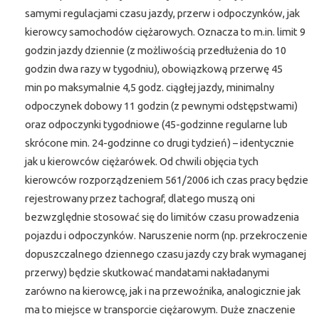
samymi regulacjami czasu jazdy, przerw i odpoczynków, jak
kierowcy samochodów ciężarowych. Oznacza to m.in. limit 9
godzin jazdy dziennie (z możliwością przedłużenia do 10
godzin dwa razy w tygodniu), obowiązkową przerwę 45
min po maksymalnie 4,5 godz. ciągłej jazdy, minimalny
odpoczynek dobowy 11 godzin (z pewnymi odstępstwami)
oraz odpoczynki tygodniowe (45-godzinne regularne lub
skrócone min. 24-godzinne co drugi tydzień) – identycznie
jak u kierowców ciężarówek. Od chwili objęcia tych
kierowców rozporządzeniem 561/2006 ich czas pracy będzie
rejestrowany przez tachograf, dlatego muszą oni
bezwzględnie stosować się do limitów czasu prowadzenia
pojazdu i odpoczynków. Naruszenie norm (np. przekroczenie
dopuszczalnego dziennego czasu jazdy czy brak wymaganej
przerwy) będzie skutkować mandatami nakładanymi
zarówno na kierowcę, jak i na przewoźnika, analogicznie jak
ma to miejsce w transporcie ciężarowym. Duże znaczenie