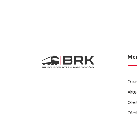
Me
O na
Aktu
Ofer
Ofer