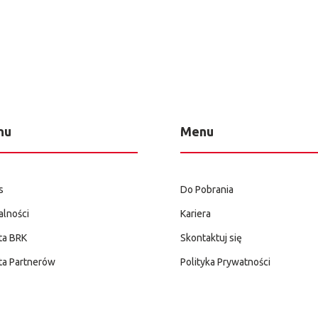
nu
Menu
s
Do Pobrania
alności
Kariera
ta BRK
Skontaktuj się
ta Partnerów
Polityka Prywatności