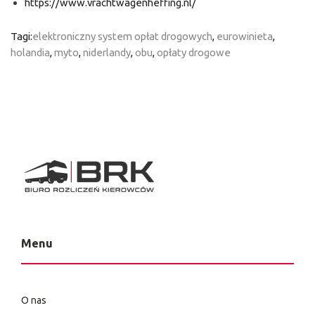
https://www.vrachtwagenheffing.nl/
Tagi:
elektroniczny system opłat drogowych
,
eurowinieta
,
holandia
,
myto
,
niderlandy
,
obu
,
opłaty drogowe
Menu
O nas