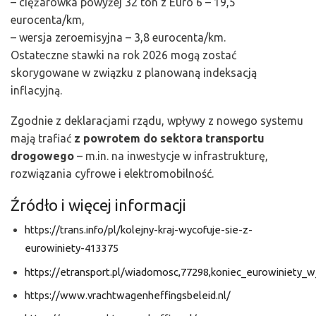
– ciężarówka powyżej 32 ton z Euro 6 – 19,5
eurocenta/km,
– wersja zeroemisyjna – 3,8 eurocenta/km.
Ostateczne stawki na rok 2026 mogą zostać
skorygowane w związku z planowaną indeksacją
inflacyjną.
Zgodnie z deklaracjami rządu, wpływy z nowego systemu
mają trafiać
z powrotem do sektora transportu
drogowego
– m.in. na inwestycje w infrastrukturę,
rozwiązania cyfrowe i elektromobilność.
Źródło i więcej informacji
https://trans.info/pl/kolejny-kraj-wycofuje-sie-z-
eurowiniety-413375
https://etransport.pl/wiadomosc,77298,koniec_eurowiniety_
https://www.vrachtwagenheffingsbeleid.nl/