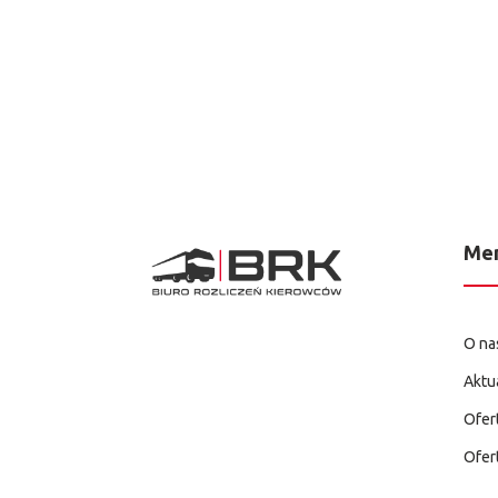
Me
O na
Aktu
Ofer
Ofer