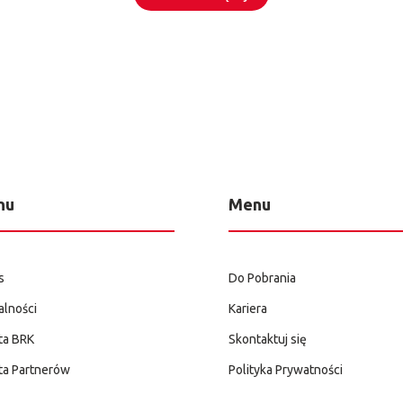
nu
Menu
s
Do Pobrania
alności
Kariera
ta BRK
Skontaktuj się
ta Partnerów
Polityka Prywatności