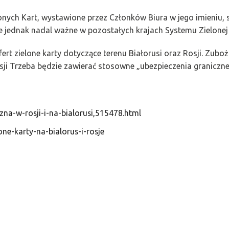
elonych Kart, wystawione przez Członków Biura w jego imieniu,
ne jednak nadal ważne w pozostałych krajach Systemu Zielonej 
ert zielone karty dotyczące terenu Białorusi oraz Rosji. Zubo
Rosji Trzeba będzie zawierać stosowne „ubezpieczenia graniczne
zna-w-rosji-i-na-bialorusi,515478.html
one-karty-na-bialorus-i-rosje