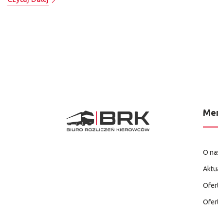
Me
O na
Aktu
Ofer
Ofer