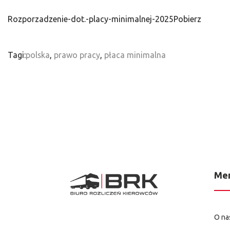
Rozporzadzenie-dot.-placy-minimalnej-2025
Pobierz
Tagi:
polska
,
prawo pracy
,
płaca minimalna
Me
O na