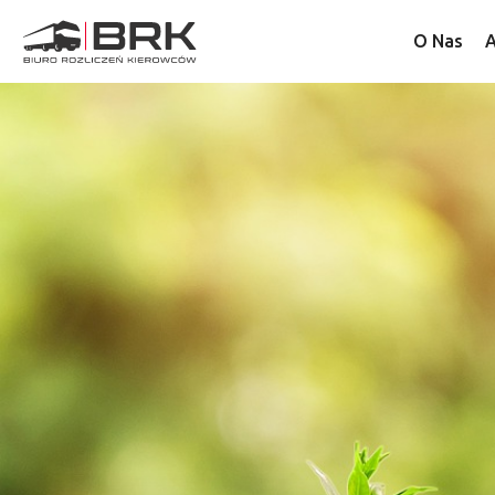
O Nas
A