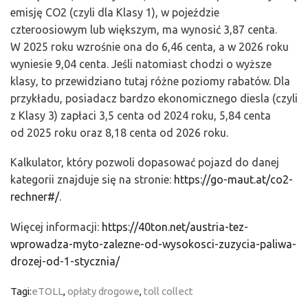
emisję CO2 (czyli dla Klasy 1), w pojeździe
czteroosiowym lub większym, ma wynosić 3,87 centa.
W 2025 roku wzrośnie ona do 6,46 centa, a w 2026 roku
wyniesie 9,04 centa. Jeśli natomiast chodzi o wyższe
klasy, to przewidziano tutaj różne poziomy rabatów. Dla
przykładu, posiadacz bardzo ekonomicznego diesla (czyli
z Klasy 3) zapłaci 3,5 centa od 2024 roku, 5,84 centa
od 2025 roku oraz 8,18 centa od 2026 roku.
Kalkulator, który pozwoli dopasować pojazd do danej
kategorii znajduje się na stronie:
https://go-maut.at/co2-
rechner#/
.
Więcej informacji:
https://40ton.net/austria-tez-
wprowadza-myto-zalezne-od-wysokosci-zuzycia-paliwa-
drozej-od-1-stycznia/
Tagi:
eTOLL
,
opłaty drogowe
,
toll collect