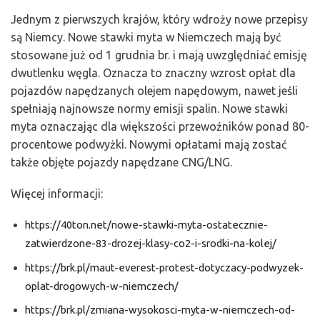
Jednym z pierwszych krajów, który wdroży nowe przepisy
są Niemcy. Nowe stawki myta w Niemczech mają być
stosowane już od 1 grudnia br. i mają uwzględniać emisję
dwutlenku węgla. Oznacza to znaczny wzrost opłat dla
pojazdów napędzanych olejem napędowym, nawet jeśli
spełniają najnowsze normy emisji spalin. Nowe stawki
myta oznaczając dla większości przewoźników ponad 80-
procentowe podwyżki. Nowymi opłatami mają zostać
także objęte pojazdy napędzane CNG/LNG.
Więcej informacji:
https://40ton.net/nowe-stawki-myta-ostatecznie-
zatwierdzone-83-drozej-klasy-co2-i-srodki-na-kolej/
https://brk.pl/maut-everest-protest-dotyczacy-podwyzek-
oplat-drogowych-w-niemczech/
https://brk.pl/zmiana-wysokosci-myta-w-niemczech-od-