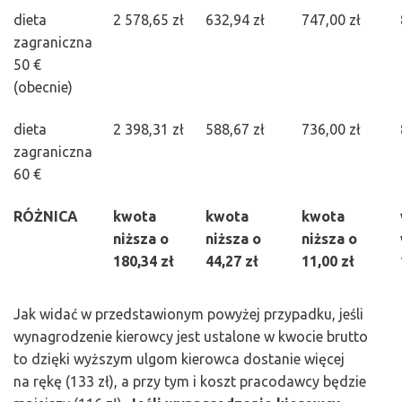
dieta
2 578,65 zł
632,94 zł
747,00 zł
zagraniczna
50 €
(obecnie)
dieta
2 398,31 zł
588,67 zł
736,00 zł
zagraniczna
60 €
RÓŻNICA
kwota
kwota
kwota
niższa o
niższa o
niższa o
180,34 zł
44,27 zł
11,00 zł
Jak widać w przedstawionym powyżej przypadku, jeśli
wynagrodzenie kierowcy jest ustalone w kwocie brutto
to dzięki wyższym ulgom kierowca dostanie więcej
na rękę (133 zł), a przy tym i koszt pracodawcy będzie