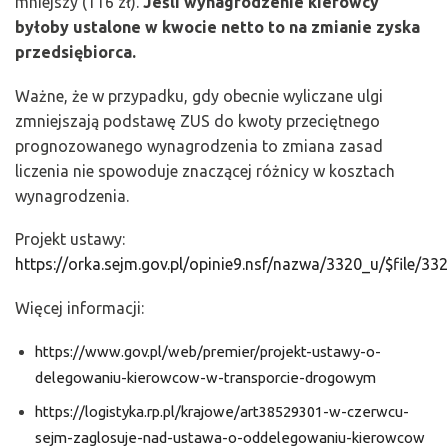
mniejszy (116 zł).
Jeśli wynagrodzenie kierowcy
byłoby ustalone w kwocie netto to na zmianie zyska
przedsiębiorca.
Ważne, że w przypadku, gdy obecnie wyliczane ulgi
zmniejszają podstawę ZUS do kwoty przeciętnego
prognozowanego wynagrodzenia to zmiana zasad
liczenia nie spowoduje znaczącej różnicy w kosztach
wynagrodzenia.
Projekt ustawy:
https://orka.sejm.gov.pl/opinie9.nsf/nazwa/3320_u/$file/33
Więcej informacji:
https://www.gov.pl/web/premier/projekt-ustawy-o-
delegowaniu-kierowcow-w-transporcie-drogowym
https://logistyka.rp.pl/krajowe/art38529301-w-czerwcu-
sejm-zaglosuje-nad-ustawa-o-oddelegowaniu-kierowcow