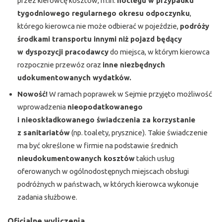
przez kierowcę kosztów, m.in.
noclegu w przypadku
tygodniowego regularnego okresu odpoczynku
,
którego kierowca nie może odbierać w pojeździe,
podróży
środkami transportu innymi niż pojazd będący
w dyspozycji pracodawcy
do miejsca, w którym kierowca
rozpocznie przewóz oraz
inne niezbędnych
udokumentowanych wydatków.
Nowość!
W ramach poprawek w Sejmie przyjęto możliwość
wprowadzenia
nieopodatkowanego
i nieoskładkowanego świadczenia za korzystanie
z sanitariatów
(np. toalety, prysznice). Takie świadczenie
ma być określone w firmie na podstawie średnich
nieudokumentowanych kosztów
takich usług
oferowanych w ogólnodostępnych miejscach obsługi
podróżnych w państwach, w których kierowca wykonuje
zadania służbowe.
Oficjalne wyliczenia