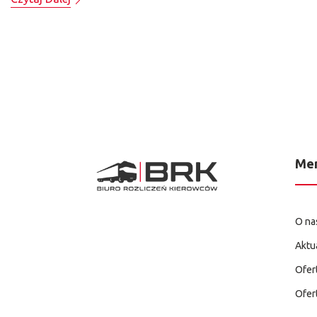
Me
O na
Aktu
Ofer
Ofer