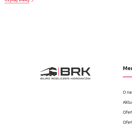
Me
O na
Aktu
Ofer
Ofer