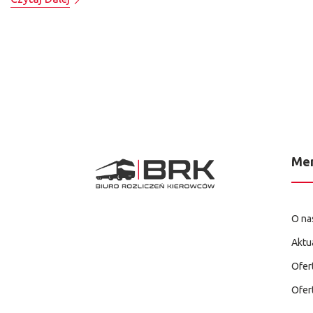
Me
O na
Aktu
Ofer
Ofer