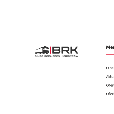
Me
O na
Aktu
Ofer
Ofer