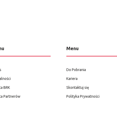
nu
Menu
s
Do Pobrania
alności
Kariera
ta BRK
Skontaktuj się
ta Partnerów
Polityka Prywatności