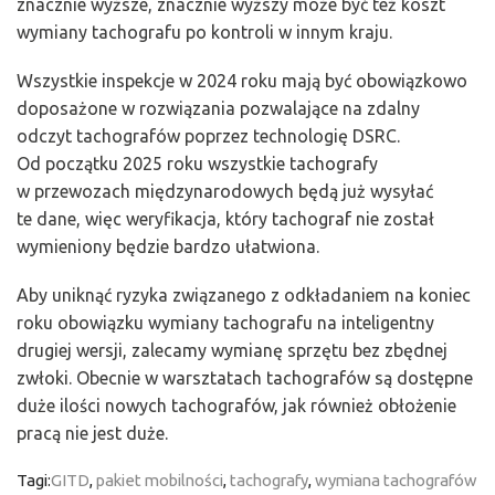
znacznie wyższe, znacznie wyższy może być też koszt
wymiany tachografu po kontroli w innym kraju.
Wszystkie inspekcje w 2024 roku mają być obowiązkowo
doposażone w rozwiązania pozwalające na zdalny
odczyt tachografów poprzez technologię DSRC.
Od początku 2025 roku wszystkie tachografy
w przewozach międzynarodowych będą już wysyłać
te dane, więc weryfikacja, który tachograf nie został
wymieniony będzie bardzo ułatwiona.
Aby uniknąć ryzyka związanego z odkładaniem na koniec
roku obowiązku wymiany tachografu na inteligentny
drugiej wersji, zalecamy wymianę sprzętu bez zbędnej
zwłoki. Obecnie w warsztatach tachografów są dostępne
duże ilości nowych tachografów, jak również obłożenie
pracą nie jest duże.
Tagi:
GITD
,
pakiet mobilności
,
tachografy
,
wymiana tachografów